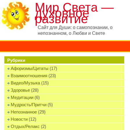
Мир Света —
духовное
развитие
Сайт для Души: о самопознании, о
непознанном, о Любви и Свете
Рубрики
Афоризмы/Цитаты
(17)
Взаимоотношения
(23)
Видео/Музыка
(15)
Здоровье
(28)
Медитации
(6)
Мудрость/Притчи
(5)
Непознанное
(29)
Новости
(12)
Отдых/Релакс
(2)