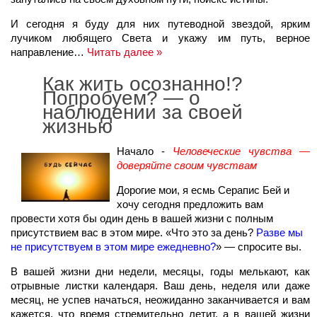
И сегодня я буду для них путеводной звездой, ярким
лучиком любящего Света и укажу им путь, верное
направление…
Читать далее »
Как жить осознанно!?
Попробуем? — о
наблюдении за своей
жизнью
Начало -
Человеческие чувства —
доверяйте своим чувствам
Дорогие мои, я есмь Серапис Бей и
хочу сегодня предложить вам
провести хотя бы один день в вашей жизни с полным
присутствием вас в этом мире. «Что это за день?
Разве мы
не присутствуем в этом мире ежедневно?
» — спросите вы.
В вашей жизни дни недели, месяцы, годы мелькают, как
отрывные листки календаря. Ваш день, неделя или даже
месяц, не успев начаться, неожиданно заканчивается и вам
кажется, что время стремительно летит, а в вашей жизни