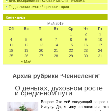
ДНК воспринимает слова и мысли человека
Подавление эмоций приносит вред
Календарь
Май 2019
Сб
Вс
Пн
Вт
Ср
Чт
Пт
1
2
3
4
5
6
7
8
9
10
11
12
13
14
15
16
17
18
19
20
21
22
23
24
25
26
27
28
29
30
31
« Май
Архив рубрики ‘Ченнеленги’
О деньгах, духовном росте
и срединном пути
Вопрос: Это мой следующий вопрос к
Иисусу. Да, я могу согласиться, что