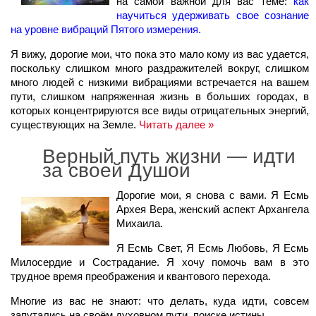
на самой важной для вас теме:
как
научиться удерживать свое сознание
на уровне вибраций Пятого измерения.
Я вижу, дорогие мои, что пока это мало кому из вас удается,
поскольку слишком много раздражителей вокруг, слишком
много людей с низкими вибрациями встречается на вашем
пути, слишком напряженная жизнь в больших городах, в
которых концентрируются все виды отрицательных энергий,
существующих на Земле.
Читать далее »
Верный путь жизни — идти
за своей Душой
Дорогие мои, я снова с вами. Я Есмь
Архея Вера, женский аспект Архангела
Михаила.
Я Есмь Свет, Я Есмь Любовь, Я Есмь
Милосердие и Сострадание. Я хочу помочь вам в это
трудное время преображения и квантового перехода.
Многие из вас не знают: что делать, куда идти, совсем
запутались на своём духовном пути, поиске истины.