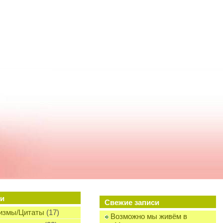
и
Свежие записи
измы/Цитаты
(17)
Возможно мы живём в