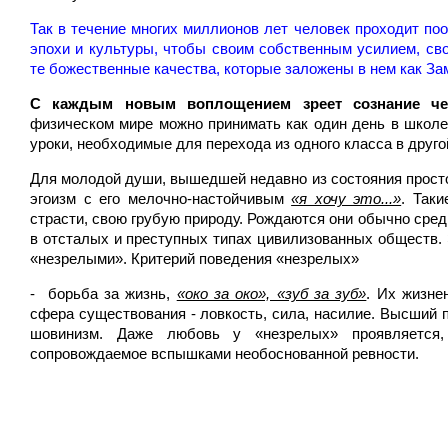
Так в течение многих миллионов лет человек проходит поо
эпохи и культуры, чтобы своим собственным усилием, св
те божественные качества, которые заложены в нем как З
С каждым новым воплощением зреет сознание че
физическом мире можно принимать как один день в школе
уроки, необходимые для перехода из одного класса в друго
Для молодой души, вышедшей недавно из состояния простог
эгоизм с его мелочно-настойчивым
«я хочу это...»
. Так
страсти, свою грубую природу. Рождаются они обычно сред
в отсталых и преступных типах цивилизованных обществ. 
«незрелыми». Критерий поведения «незрелых»
- борьба за жизнь,
«око за око», «зуб за зуб»
. Их жизне
сфера существования - ловкость, сила, насилие. Высший 
шовинизм. Даже любовь у «незрелых» проявляется,
сопровождаемое вспышками необоснованной ревности.