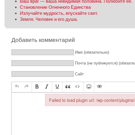
Ваш враг — ваша невидимая половина. Полюбите её.
Становление Огненного Единства
Излучайте мудрость, впускайте свет.
Земля. Человек и его душа.
Добавить комментарий
Имя (обязательно)
Почта (не публикуется) (обязате
Сайт
Failed to load plugin url: /wp-content/plugin
Failed to load plugin url: /wp-content/plugins/