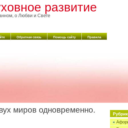
ховное развитие
анном, о Любви и Свете
йте
Обратная связь
Помощь сайту
Правила
вух миров одновременно.
Рубрик
Афор