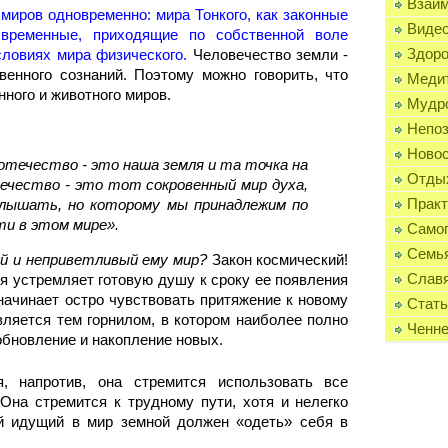
Взаи
миров одновременно: мира Тонкого, как законные
Виде
 временные, приходящие по собственной воле
Здор
словиях мира физического.
Человечество земли -
венного сознаний. Поэтому можно говорить, что
Меди
нного и животного миров.
Мудро
Непоз
Ново
отечество - это наша земля и та точка на
Отды
течество - это тот сокровенный мир духа,
Практ
лышать, но которому мы принадлежим по
ти в этом мире».
Само
Семь
й и неприветливый ему мир?
Закон космический!
Слав
ия устремляет готовую душу к сроку ее появления
начинает остро чувствовать притяжение к новому
Стать
вляется тем горнилом, в котором наиболее полно
Ченне
обновление и накопление новых.
, напротив, она стремится использовать все
Она стремится к трудному пути, хотя и нелегко
й идущий в мир земной должен «одеть» себя в