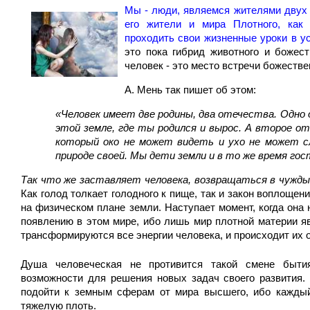
Мы - люди, являемся жителями двух 
его жители и мира Плотного, как
проходить свои жизненные уроки в у
это пока гибрид животного и божест
человек - это место встречи божестве
А. Мень так пишет об этом:
«Человек имеет две родины, два отечества. Одно 
этой земле, где ты родился и вырос. А второе о
который око не может видеть и ухо не может с
природе своей. Мы дети земли и в то же время гос
Так что же заставляет человека, возвращаться в чужды
Как голод толкает голодного к пище, так и закон воплощен
на физическом плане земли. Наступает момент, когда она 
появлению в этом мире, ибо лишь мир плотной материи я
трансформируются все энергии человека, и происходит их 
Душа человеческая не противится такой смене бытия
возможности для решения новых задач своего развития. 
подойти к земным сферам от мира высшего, ибо кажды
тяжелую плоть.