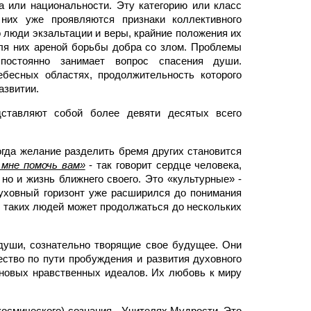
а или национальности. Эту категорию или класс
них уже проявляются признаки коллективного
о люди экзальтации и веры, крайние положения их
для них ареной борьбы добра со злом. Проблемы
постоянно занимает вопрос спасения души.
бесных областях, продолжительность которого
азвитии.
ставляют собой более девяти десятых всего
гда желание разделить бремя других становится
мне помочь вам»
- так говорит сердце человека,
но и жизнь ближнего своего. Это «культурные» -
уховный горизонт уже расширился до понимания
у таких людей может продолжаться до нескольких
души, сознательно творящие свое будущее. Они
ество по пути пробуждения и развития духовного
, новых нравственных идеалов. Их любовь к миру
осмического) сознания - Учителях Мудрости. Это