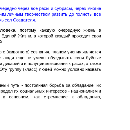
чередно через все расы и субрасы, через многие
оим личным творчеством развить до полноты все
амысел Создателя.
ловека
, поэтому каждую очередную жизнь в
 Единой Жизни, в которой каждый проходит свои
й.
о (животного) сознания, планом учения является
ие люди еще не умеют обуздывать свои буйные
и дикарей и в полуцивилизованных расах, а также
Эту группу (класс) людей можно условно назвать
нный путь - постоянная борьба за обладание, их
предел их социальных интересов - национализм и
 в основном, как стремление к обладанию,