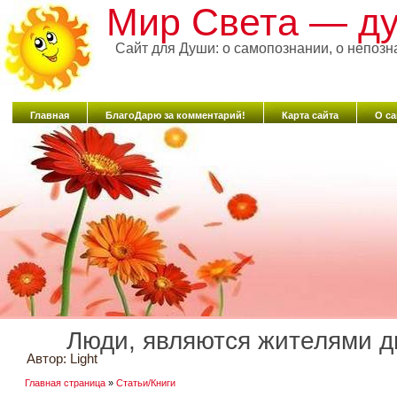
Мир Света — ду
Сайт для Души: о самопознании, о непозн
Главная
БлагоДарю за комментарий!
Карта сайта
О са
Люди, являются жителями д
Автор:
Light
Главная страница
»
Статьи/Книги