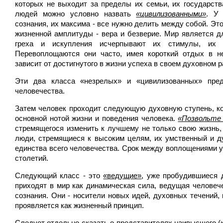
которых не выходит за пределы их семьи, их государств
людей можно условно назвать
«цивилизованными»
. У 
сознания, их максима - все нужно делить между собой. Эт
жизненной амплитуды - вера и безверие. Мир является 
греха и искупления исчерпывают их стимулы, их 
Перевоплощаются они часто, имея короткий отдых в не
зависит от достигнутого в жизни успеха в своем духовном р
Эти два класса «незрелых» и «цивилизованных» пред
человечества.
Затем человек проходит следующую духовную ступень, ко
основной нотой жизни и поведения человека.
«Позвольте 
стремящегося изменить к лучшему не только свою жизнь, 
люди, стремящиеся к высоким целям, их умственный и д
единства всего человечества. Срок между воплощениями 
столетий.
Следующий класс - это
«ведущие»
, уже пробудившиеся 
приходят в мир как динамическая сила, ведущая человеч
сознания. Они - носители новых идей, духовных течений
проявляется как жизненный принцип.
Следует отдельно сказать о представителях наивысшего (к