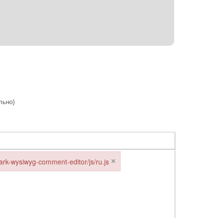
льно)
×
s/ark-wysiwyg-comment-editor/js/ru.js
ark-wysiwyg-comment-editor/js/ru.js