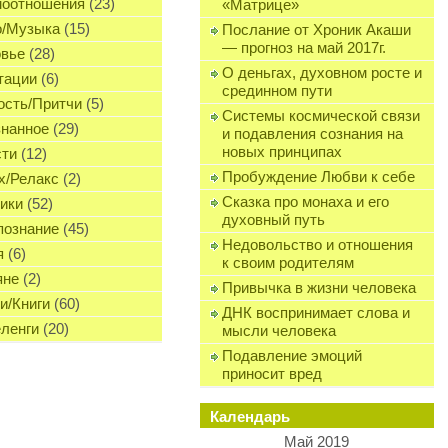
моотношения
(23)
«Матрице»
о/Музыка
(15)
Послание от Хроник Акаши
— прогноз на май 2017г.
овье
(28)
О деньгах, духовном росте и
тации
(6)
срединном пути
сть/Притчи
(5)
Системы космической связи
нанное
(29)
и подавления сознания на
новых принципах
сти
(12)
Пробуждение Любви к себе
х/Релакс
(2)
Сказка про монаха и его
ики
(52)
духовный путь
познание
(45)
Недовольство и отношения
я
(6)
к своим родителям
яне
(2)
Привычка в жизни человека
и/Книги
(60)
ДНК воспринимает слова и
ленги
(20)
мысли человека
Подавление эмоций
приносит вред
Календарь
Май 2019