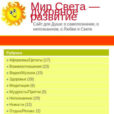
Мир Света —
духовное
развитие
Сайт для Души: о самопознании, о
непознанном, о Любви и Свете
Рубрики
Афоризмы/Цитаты
(17)
Взаимоотношения
(23)
Видео/Музыка
(15)
Здоровье
(28)
Медитации
(6)
Мудрость/Притчи
(5)
Непознанное
(29)
Новости
(12)
Отдых/Релакс
(2)