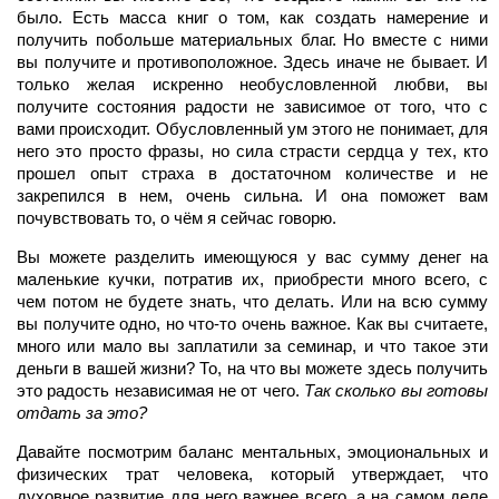
было. Есть масса книг о том, как создать намерение и
получить побольше материальных благ. Но вместе с ними
вы получите и противоположное. Здесь иначе не бывает. И
только желая искренно необусловленной любви, вы
получите состояния радости не зависимое от того, что с
вами происходит. Обусловленный ум этого не понимает, для
него это просто фразы, но сила страсти сердца у тех, кто
прошел опыт страха в достаточном количестве и не
закрепился в нем, очень сильна. И она поможет вам
почувствовать то, о чём я сейчас говорю.
Вы можете разделить имеющуюся у вас сумму денег на
маленькие кучки, потратив их, приобрести много всего, с
чем потом не будете знать, что делать. Или на всю сумму
вы получите одно, но что-то очень важное. Как вы считаете,
много или мало вы заплатили за семинар, и что такое эти
деньги в вашей жизни? То, на что вы можете здесь получить
это радость независимая не от чего.
Так сколько вы готовы
отдать за это?
Давайте посмотрим баланс ментальных, эмоциональных и
физических трат человека, который утверждает, что
духовное развитие для него важнее всего, а на самом деле