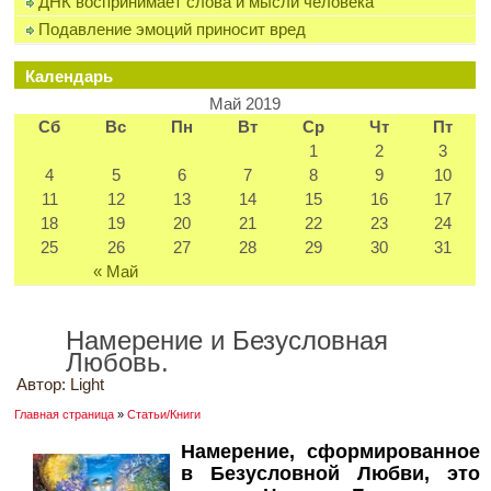
ДНК воспринимает слова и мысли человека
Подавление эмоций приносит вред
Календарь
Май 2019
Сб
Вс
Пн
Вт
Ср
Чт
Пт
1
2
3
4
5
6
7
8
9
10
11
12
13
14
15
16
17
18
19
20
21
22
23
24
25
26
27
28
29
30
31
« Май
Намерение и Безусловная
Любовь.
Автор:
Light
Главная страница
»
Статьи/Книги
Намерение, сформированное
в Безусловной Любви, это