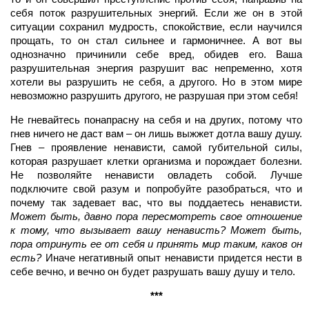
себя поток разрушительных энергий. Если же он в этой
ситуации сохранил мудрость, спокойствие, если научился
прощать, то он стал сильнее и гармоничнее. А вот вы
однозначно причинили себе вред, обидев его. Ваша
разрушительная энергия разрушит вас непременно, хотя
хотели вы разрушить не себя, а другого. Но в этом мире
невозможно разрушить другого, не разрушая при этом себя!
Не гневайтесь понапрасну на себя и на других, потому что
гнев ничего не даст вам – он лишь выжжет дотла вашу душу.
Гнев – проявление ненависти, самой губительной силы,
которая разрушает клетки организма и порождает болезни.
Не позволяйте ненависти овладеть собой. Лучше
подключите свой разум и попробуйте разобраться, что и
почему так задевает вас, что вы поддаетесь ненависти.
Может быть, давно пора пересмотреть свое отношение
к тому, что вызывает вашу ненависть?
Может быть,
пора отринуть ее от себя и принять мир таким, каков он
есть?
Иначе негативный опыт ненависти придется нести в
себе вечно, и вечно он будет разрушать вашу душу и тело.
***