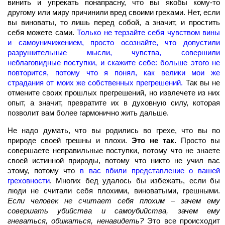
винить и упрекать понапрасну, что вы якобы кому-то
другому или миру причинили вред своими грехами. Нет, если
вы виноваты, то лишь перед собой, а значит, и простить
себя можете сами.
Только не терзайте себя чувством вины
и самоуничижением, просто осознайте, что допустили
разрушительные мысли, чувства, совершили
неблаговидные поступки, и скажите себе: больше этого не
повторится, потому что я понял, как велики мои же
страдания от моих же собственных прегрешений.
Так вы не
отмените своих прошлых прегрешений, но извлечете из них
опыт, а значит, превратите их в духовную силу, которая
позволит вам более гармонично жить дальше.
Не надо думать, что вы родились во грехе, что вы по
природе своей грешны и плохи.
Это не так.
Просто вы
совершаете неправильные поступки, потому что не знаете
своей истинной природы, потому что никто не учил вас
этому, потому что
в вас вбили представление о вашей
греховности
. Многих бед удалось бы избежать, если бы
люди не считали себя плохими, виноватыми, грешными.
Если человек не считает себя плохим – зачем ему
совершать убийства и самоубийства, зачем ему
гневаться, обижаться, ненавидеть?
Это все происходит