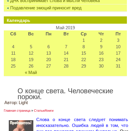
ДНК воспринимает слова и мысли человека
Подавление эмоций приносит вред
Календарь
Май 2019
Сб
Вс
Пн
Вт
Ср
Чт
Пт
1
2
3
4
5
6
7
8
9
10
11
12
13
14
15
16
17
18
19
20
21
22
23
24
25
26
27
28
29
30
31
« Май
О конце света. Человеческие
пороки.
Автор:
Light
Главная страница
»
Статьи/Книги
Слова о конце света следует понимать
иносказательно. Ошибка людей в том, что