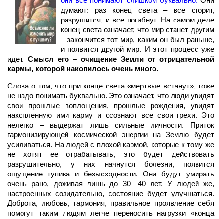
они все понимают слишком буквально.
Они
думают: раз конец света – все сгорит,
разрушится, и все погибнут. На самом деле
конец света означает, что мир станет другим
– закончится тот мир, каким он был раньше,
и появится другой мир. И этот процесс уже
идет.
Смысл его – очищение Земли от отрицательной
кармы, которой накопилось очень много.
Слова о том, что при конце света «мертвые встанут», тоже
не надо понимать буквально. Это означает, что люди увидят
свои прошлые воплощения, прошлые рождения, увидят
накопленную ими карму и осознают все свои грехи. Это
нелегко – выдержат лишь сильные личности. Приток
гармонизирующей космической энергии на Землю будет
усиливаться. На людей с плохой кармой, которые к тому же
не хотят ее отрабатывать, это будет действовать
разрушительно, у них начнутся болезни, появится
ощущение тупика и безысходности. Они будут умирать
очень рано, доживая лишь до 30—40 лет. У людей же,
настроенных созидательно, состояние будет улучшаться.
Доброта, любовь, гармония, правильное проявление себя
помогут таким людям легче переносить нагрузки «конца