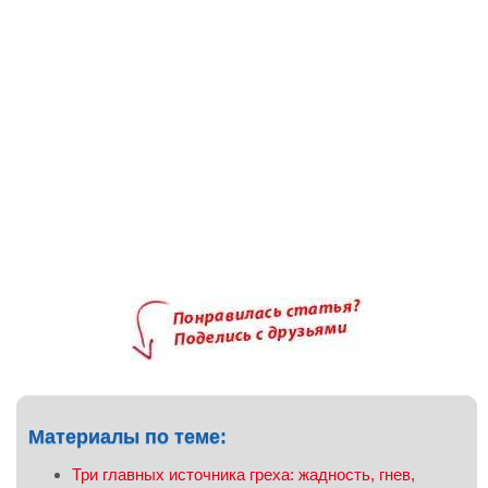
Материалы по теме:
Три главных источника греха: жадность, гнев,