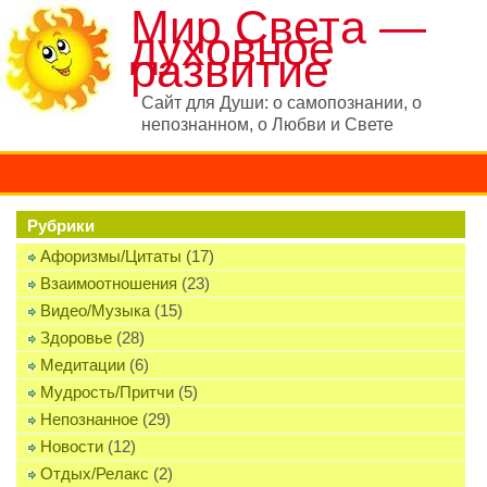
Мир Света —
духовное
развитие
Сайт для Души: о самопознании, о
непознанном, о Любви и Свете
Рубрики
Афоризмы/Цитаты
(17)
Взаимоотношения
(23)
Видео/Музыка
(15)
Здоровье
(28)
Медитации
(6)
Мудрость/Притчи
(5)
Непознанное
(29)
Новости
(12)
Отдых/Релакс
(2)