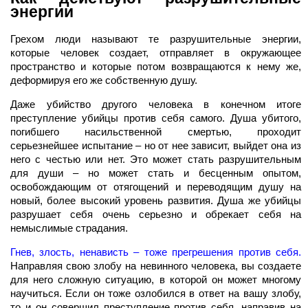
энергии
Грехом люди называют те разрушительные энергии,
которые человек создает, отправляет в окружающее
пространство и которые потом возвращаются к нему же,
деформируя его же собственную душу.
Даже убийство другого человека в конечном итоге
преступление убийцы против себя самого. Душа убитого,
погибшего насильственной смертью, проходит
серьезнейшее испытание – но от нее зависит, выйдет она из
него с честью или нет. Это может стать разрушительным
для души – но может стать и бесценным опытом,
освобождающим от отягощений и переводящим душу на
новый, более высокий уровень развития. Душа же убийцы
разрушает себя очень серьезно и обрекает себя на
немыслимые страдания.
Гнев, злость, ненависть – тоже прегрешения против себя.
Направляя свою злобу на невинного человека, вы создаете
для него сложную ситуацию, в которой он может многому
научиться. Если он тоже озлобился в ответ на вашу злобу,
то и он совершил преступление против себя, направив на