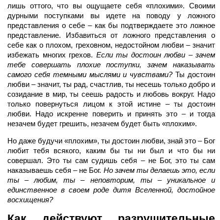
лишь оттого, что вы ощущаете себя «плохими». Своими
дурными поступками вы идете на поводу у ложного
представления о себе – как бы подтверждаете это ложное
представление. Избавиться от ложного представления о
себе как о плохом, греховном, недостойном любви – значит
избежать многих грехов.
Если ты достоин любви – зачем
тебе совершать плохие поступки, зачем наказывать
самого себя темными мыслями и чувствами?
Ты достоин
любви – значит, ты рад, счастлив, ты несешь только добро и
созидание в мир, ты сеешь радость и любовь вокруг. Надо
только повернуться лицом к этой истине – ты достоин
любви. Надо искренне поверить и принять это – и тогда
незачем будет грешить, незачем будет быть «плохим».
Но даже будучи «плохим», ты достоин любви, знай это – Бог
любит тебя всякого, каким бы ты ни был и что бы ни
совершал. Это ты сам судишь себя – не Бог, это ты сам
наказываешь себя – не Бог.
Но зачем ты делаешь это, если
ты – любим, ты – неповторим, ты – уникальное и
единственное в своем роде дитя Вселенной, достойное
восхищения?
Как действуют разрушительные