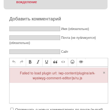
вожделение
Добавить комментарий
Имя (обязательно)
Почта (не публикуется)
(обязательно)
Сайт
×
Failed to load plugin url: /wp-content/plugins/ark-
wysiwyg-comment-editor/js/ru.js
Failed to load plugin url: /wp-content/plugins/ark-wysiwyg-comme
Оповещать о новых комментариях по почте (e-mail)