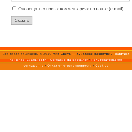
Оповещать о новых комментариях по почте (e-mail)
Все права защищены © 2019
Мир Света — духовное развитие
/
Политика
Конфиденциальности
/
Согласие на рассылку
/
Пользовательское
соглашение
/
Отказ от ответственности
/
Cookies