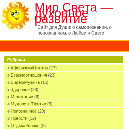
Мир Света —
духовное
развитие
Сайт для Души: о самопознании, о
непознанном, о Любви и Свете
Рубрики
Афоризмы/Цитаты
(17)
Взаимоотношения
(23)
Видео/Музыка
(15)
Здоровье
(28)
Медитации
(6)
Мудрость/Притчи
(5)
Непознанное
(29)
Новости
(12)
Отдых/Релакс
(2)