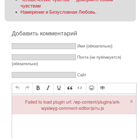
чувствам
Намерение и Безусловная Любовь.
Добавить комментарий
Имя (обязательно)
Почта (не публикуется)
(обязательно)
Сайт
×
Failed to load plugin url: /wp-content/plugins/ark-
wysiwyg-comment-editor/js/ru.js
Failed to load plugin url: /wp-content/plugins/ark-wysiwyg-comme