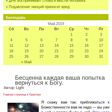
ДНК воспринимает слова и мысли человека
Подавление эмоций приносит вред
Календарь
Май 2019
Сб
Вс
Пн
Вт
Ср
Чт
Пт
1
2
3
4
5
6
7
8
9
10
11
12
13
14
15
16
17
18
19
20
21
22
23
24
25
26
27
28
29
30
31
« Май
Бесценна каждая ваша попытка
вернуться к Богу.
Автор:
Light
Главная страница
»
Практики
Я скажу вам так: приближаться к
Божественности вам не надо — вы уже