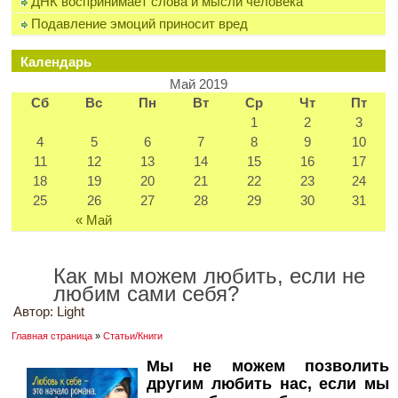
ДНК воспринимает слова и мысли человека
Подавление эмоций приносит вред
Календарь
Май 2019
Сб
Вс
Пн
Вт
Ср
Чт
Пт
1
2
3
4
5
6
7
8
9
10
11
12
13
14
15
16
17
18
19
20
21
22
23
24
25
26
27
28
29
30
31
« Май
Как мы можем любить, если не
любим сами себя?
Автор:
Light
Главная страница
»
Статьи/Книги
Мы не можем позволить
другим любить нас, если мы