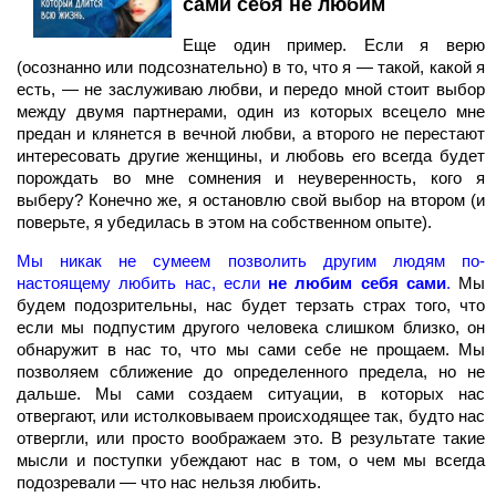
сами себя не любим
Еще один пример. Если я верю
(осознанно или подсознательно) в то, что я — такой, какой я
есть, — не заслуживаю любви, и передо мной стоит выбор
между двумя партнерами, один из которых всецело мне
предан и клянется в вечной любви, а второго не перестают
интересовать другие женщины, и любовь его всегда будет
порождать во мне сомнения и неуверенность, кого я
выберу? Конечно же, я остановлю свой выбор на втором (и
поверьте, я убедилась в этом на собственном опыте).
Мы никак не сумеем позволить другим людям по-
настоящему любить нас, если
не любим себя сами
.
Мы
будем подозрительны, нас будет терзать страх того, что
если мы подпустим другого человека слишком близко, он
обнаружит в нас то, что мы сами себе не прощаем. Мы
позволяем сближение до определенного предела, но не
дальше. Мы сами создаем ситуации, в которых нас
отвергают, или истолковываем происходящее так, будто нас
отвергли, или просто воображаем это. В результате такие
мысли и поступки убеждают нас в том, о чем мы всегда
подозревали — что нас нельзя любить.