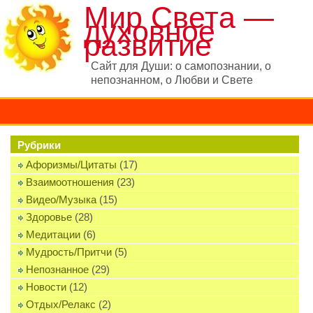
Мир Света —
духовное
развитие
Сайт для Души: о самопознании, о
непознанном, о Любви и Свете
Рубрики
Афоризмы/Цитаты
(17)
Взаимоотношения
(23)
Видео/Музыка
(15)
Здоровье
(28)
Медитации
(6)
Мудрость/Притчи
(5)
Непознанное
(29)
Новости
(12)
Отдых/Релакс
(2)