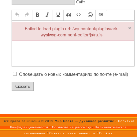
Сайт
×
Failed to load plugin url: /wp-content/plugins/ark-
wysiwyg-comment-editor/js/ru.js
Failed to load plugin url: /wp-content/plugins/ark-wysiwyg-comme
Оповещать о новых комментариях по почте (e-mail)
Все права защищены © 2019
Мир Света — духовное развитие
/
Политика
Конфиденциальности
/
Согласие на рассылку
/
Пользовательское
соглашение
/
Отказ от ответственности
/
Cookies