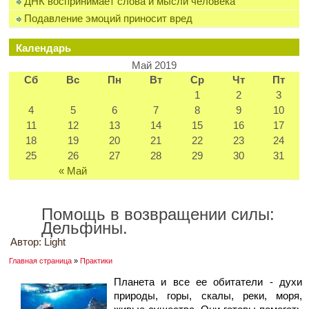
ДНК воспринимает слова и мысли человека
Подавление эмоций приносит вред
Календарь
Май 2019
Сб
Вс
Пн
Вт
Ср
Чт
Пт
1
2
3
4
5
6
7
8
9
10
11
12
13
14
15
16
17
18
19
20
21
22
23
24
25
26
27
28
29
30
31
« Май
Помощь в возвращении силы:
Дельфины.
Автор:
Light
Главная страница
»
Практики
Планета и все ее обитатели - духи
природы, горы, скалы, реки, моря,