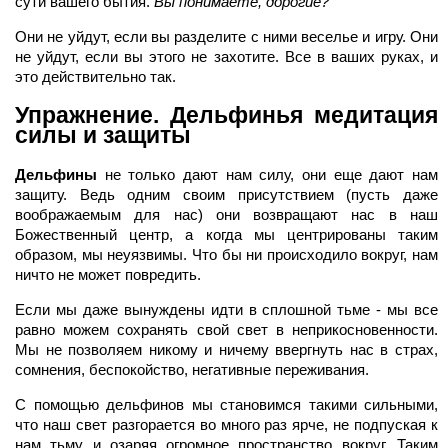
сути вашего бытия.
Вы понимаете, дорогие?
Они не уйдут, если вы разделите с ними веселье и игру. Они
не уйдут, если вы этого не захотите. Все в ваших руках, и
это действительно так.
Упражнение. Дельфинья медитация
силы и защиты
Дельфины
не только дают нам силу, они еще дают нам
защиту. Ведь одним своим присутствием (пусть даже
воображаемым для нас) они возвращают нас в наш
Божественный центр, а когда мы центрированы таким
образом, мы неуязвимы. Что бы ни происходило вокруг, нам
ничто не может повредить.
Если мы даже вынуждены идти в сплошной тьме - мы все
равно можем сохранять свой свет в неприкосновенности.
Мы не позволяем никому и ничему ввергнуть нас в страх,
сомнения, беспокойство, негативные переживания.
С помощью дельфинов мы становимся такими сильными,
что наш свет разгорается во много раз ярче, не подпуская к
нам тьму и озаряя огромное пространство вокруг. Таким