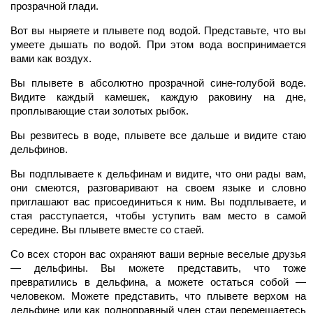
прозрачной глади.
Вот вы ныряете и плывете под водой. Представьте, что вы
умеете дышать по водой. При этом вода воспринимается
вами как воздух.
Вы плывете в абсолютно прозрачной сине-голубой воде.
Видите каждый камешек, каждую раковину на дне,
проплывающие стаи золотых рыбок.
Вы резвитесь в воде, плывете все дальше и видите стаю
дельфинов.
Вы подплываете к дельфинам и видите, что они рады вам,
они смеются, разговаривают на своем языке и словно
приглашают вас присоединиться к ним. Вы подплываете, и
стая расступается, чтобы уступить вам место в самой
середине. Вы плывете вместе со стаей.
Со всех сторон вас охраняют ваши верные веселые друзья
— дельфины. Вы можете представить, что тоже
превратились в дельфина, а можете остаться собой —
человеком. Можете представить, что плывете верхом на
дельфине или как полноправный член стаи перемещаетесь