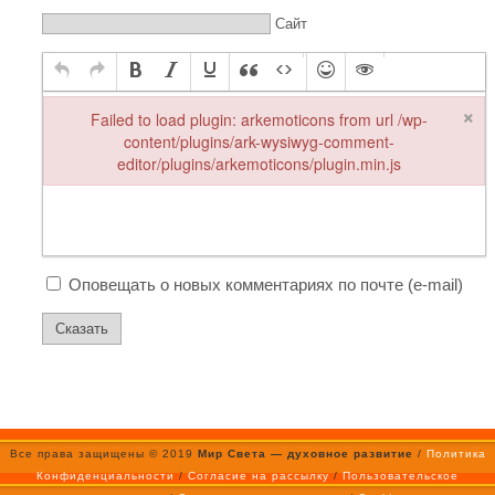
Сайт
×
Failed to load plugin: arkemoticons from url /wp-
content/plugins/ark-wysiwyg-comment-
editor/plugins/arkemoticons/plugin.min.js
Failed to load plugin: arkemoticons from url /wp-content/plugi
Оповещать о новых комментариях по почте (e-mail)
Все права защищены © 2019
Мир Света — духовное развитие
/
Политика
Конфиденциальности
/
Согласие на рассылку
/
Пользовательское