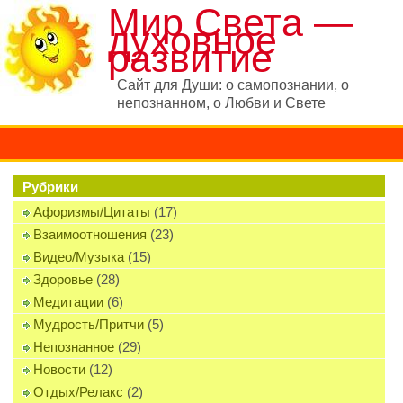
Мир Света —
духовное
развитие
Сайт для Души: о самопознании, о
непознанном, о Любви и Свете
Рубрики
Афоризмы/Цитаты
(17)
Взаимоотношения
(23)
Видео/Музыка
(15)
Здоровье
(28)
Медитации
(6)
Мудрость/Притчи
(5)
Непознанное
(29)
Новости
(12)
Отдых/Релакс
(2)