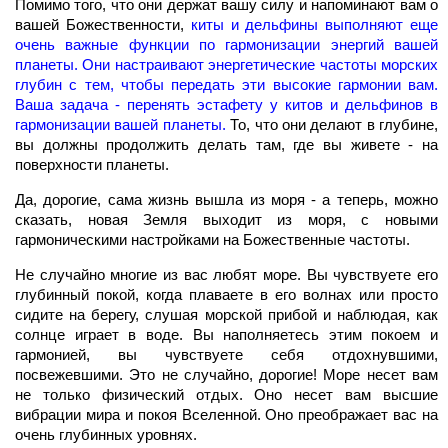
Помимо того, что они держат вашу силу и напоминают вам о
вашей Божественности,
киты и дельфины выполняют еще
очень важные функции по гармонизации энергий вашей
планеты.
Они настраивают энергетические частоты морских
глубин с тем, чтобы передать эти высокие гармонии вам.
Ваша задача - перенять эстафету у китов и дельфинов в
гармонизации вашей планеты.
То, что они делают в глубине,
вы должны продолжить делать там, где вы живете - на
поверхности планеты.
Да, дорогие, сама жизнь вышла из моря - а теперь, можно
сказать, новая Земля выходит из моря, с новыми
гармоническими настройками на Божественные частоты.
Не случайно многие из вас любят море. Вы чувствуете его
глубинный покой, когда плаваете в его волнах или просто
сидите на берегу, слушая морской прибой и наблюдая, как
солнце играет в воде. Вы наполняетесь этим покоем и
гармонией, вы чувствуете себя отдохнувшими,
посвежевшими. Это не случайно, дорогие! Море несет вам
не только физический отдых. Оно несет вам высшие
вибрации мира и покоя Вселенной. Оно преображает вас на
очень глубинных уровнях.