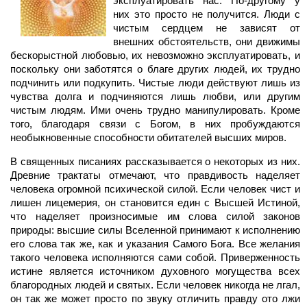
эксплуатировать нас. По-другому у
них это просто не получится. Люди с
чистым сердцем не зависят от
внешних обстоятельств, они движимы
бескорыстной любовью, их невозможно эксплуатировать, и
поскольку они заботятся о благе других людей, их трудно
подчинить или подкупить. Чистые люди действуют лишь из
чувства долга и подчиняются лишь любви, или другим
чистым людям. Ими очень трудно манипулировать. Кроме
того, благодаря связи с Богом, в них пробуждаются
необыкновенные способности обитателей высших миров.
В священных писаниях рассказывается о некоторых из них.
Древние трактаты отмечают, что правдивость наделяет
человека огромной психической силой. Если человек чист и
лишен лицемерия, он становится един с Высшей Истиной,
что наделяет произносимые им слова силой законов
природы: высшие силы Вселенной принимают к исполнению
его слова так же, как и указания Самого Бога. Все желания
такого человека исполняются сами собой. Приверженность
истине является источником духовного могущества всех
благородных людей и святых. Если человек никогда не лгал,
он так же может просто по звуку отличить правду ото лжи