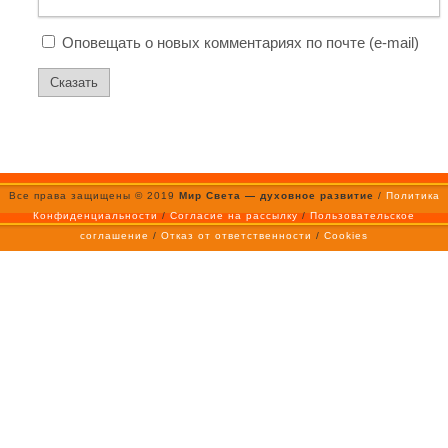
Оповещать о новых комментариях по почте (e-mail)
Все права защищены © 2019
Мир Света — духовное развитие
/
Политика
Конфиденциальности
/
Согласие на рассылку
/
Пользовательское
соглашение
/
Отказ от ответственности
/
Cookies