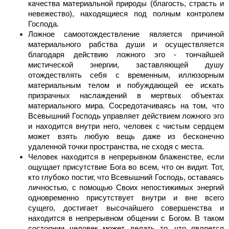
качества материальной природы (благость, страсть и
невежество), находящиеся под полным контролем
Господа.
Ложное самоотождествление является причиной
материального рабства души и осуществляется
благодаря действию ложного эго - тончайшей
мистической энергии, заставляющей душу
отождествлять себя с временным, иллюзорным
материальным телом и побуждающей ее искать
призрачных наслаждений в мертвых объектах
материального мира. Сосредотачиваясь на том, что
Всевышний Господь управляет действием ложного эго
и находится внутри него, человек с чистым сердцем
может взять любую вещь даже из бесконечно
удаленной точки пространства, не сходя с места.
Человек находится в непрерывном блаженстве, если
ощущает присутствие Бога во всем, что он видит. Тот,
кто глубоко постиг, что Всевышний Господь, оставаясь
личностью, с помощью Своих непостижимых энергий
одновременно присутствует внутри и вне всего
сущего, достигает высочайшего совершенства и
находится в непрерывном общении с Богом. В таком
состоянии человек может делать то, что является