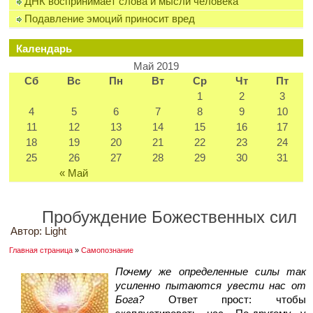
ДНК воспринимает слова и мысли человека
Подавление эмоций приносит вред
Календарь
Май 2019
Сб
Вс
Пн
Вт
Ср
Чт
Пт
1
2
3
4
5
6
7
8
9
10
11
12
13
14
15
16
17
18
19
20
21
22
23
24
25
26
27
28
29
30
31
« Май
Пробуждение Божественных сил
Автор:
Light
Главная страница
»
Самопознание
Почему же определенные силы так
усиленно пытаются увести нас от
Бога?
Ответ прост: чтобы