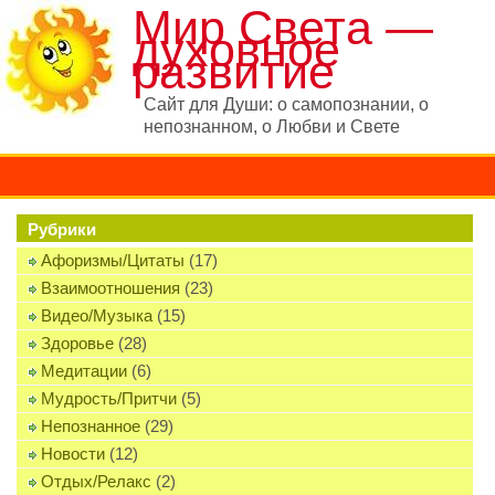
Мир Света —
духовное
развитие
Сайт для Души: о самопознании, о
непознанном, о Любви и Свете
Рубрики
Афоризмы/Цитаты
(17)
Взаимоотношения
(23)
Видео/Музыка
(15)
Здоровье
(28)
Медитации
(6)
Мудрость/Притчи
(5)
Непознанное
(29)
Новости
(12)
Отдых/Релакс
(2)