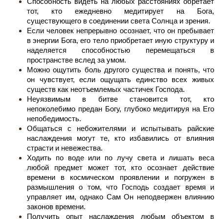
Способность видеть на любых расстояниях обретает
тот, кто ежедневно медитирует на Бога,
существующего в соединении света Солнца и зрения.
Если человек непрерывно осознает, что он пребывает
в энергии Бога, его тело приобретает иную структуру и
наделяется способностью перемещаться в
пространстве вслед за умом.
Можно ощутить боль другого существа и понять, что
он чувствует, если ощущать единство всех живых
существ как неотъемлемых частичек Господа.
Неуязвимым в битве становится тот, кто
непоколебимо предан Богу, глубоко медитируя на Его
непобедимость.
Общаться с небожителями и испытывать райские
наслаждения могут те, кто избавились от влияния
страсти и невежества.
Ходить по воде или по лучу света и лишать веса
любой предмет может тот, кто осознает действие
времени в космическом проявлении и погружен в
размышления о том, что Господь создает время и
управляет им, однако Сам Он неподвержен влиянию
законов времени.
Получить опыт наслаждения любым объектом в