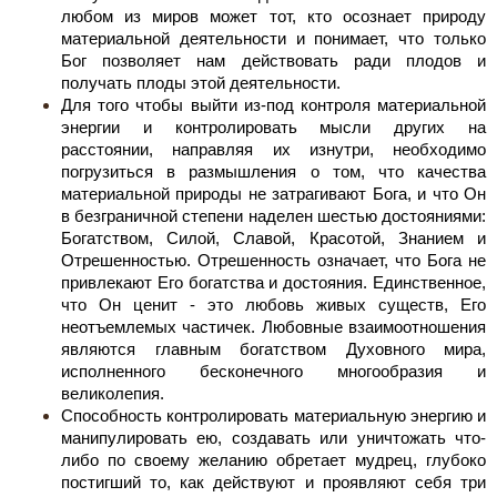
любом из миров может тот, кто осознает природу
материальной деятельности и понимает, что только
Бог позволяет нам действовать ради плодов и
получать плоды этой деятельности.
Для того чтобы выйти из-под контроля материальной
энергии и контролировать мысли других на
расстоянии, направляя их изнутри, необходимо
погрузиться в размышления о том, что качества
материальной природы не затрагивают Бога, и что Он
в безграничной степени наделен шестью достояниями:
Богатством, Силой, Славой, Красотой, Знанием и
Отрешенностью. Отрешенность означает, что Бога не
привлекают Его богатства и достояния. Единственное,
что Он ценит - это любовь живых существ, Его
неотъемлемых частичек. Любовные взаимоотношения
являются главным богатством Духовного мира,
исполненного бесконечного многообразия и
великолепия.
Способность контролировать материальную энергию и
манипулировать ею, создавать или уничтожать что-
либо по своему желанию обретает мудрец, глубоко
постигший то, как действуют и проявляют себя три