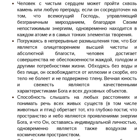
Человек с чистым сердцем может пройти сквозь
камень или любую преграду, если он сосредоточен на
том, что всемогущий Господь, управляющий
безграничным мирозданием, благодаря Своим
непостижимым энергиям, одновременно находится в
каждом атоме и в самых тонких элементах творения.
Погружаясь в непрерывные размышления том, что Бог
является олицетворением высшей чистоты и
абсолютной благости, человек достигает
совершенства не обеспокоенности жаждой, голодом и
другими потребностями жизни. Обходясь без воды и
без пищи, он освобождается от иллюзии и скорби, его
тело не болеет и не подвержено тлену. Вечная юность
и свежесть являются качественными
характеристиками Бога и всех духовных объектов.
Способность слышать на любых расстояниях и
понимать речь всех живых существ (в том числе
животных и птиц) обретает тот, кто глубоко постиг, что
пространство и небо являются проявлениями энергии
Бога, и что Он, оставаясь индивидуальной личностью,
одновременно является также воздухом и
космическим пространством.