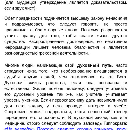
(для мудрецов утверждение является доказательством,
если звук чист).
Обет правдивости подчиняется высшему закону ненасилия
и подразумевает, что следует говорить не просто
правдивые, а благотворные слова. Поэтому разрешается
утаить правду для того, чтобы спасти жизнь другого
существа. Распространение достоверной, но негативной
информации лишает человека благочестия и является
разновидностью греховной деятельности.
Многие люди, начинающие свой
духовный путь
, часто
страдают из-за того, что необоснованно вмешиваются в
судьбы других людей, чем отталкивают их от Бога.
Духовная жизнь радостна, если она осознанна и
естественна. Желая помочь человеку, следует учитывать
его духовный уровень так же, как учитель учитывает
уровень ученика. Если первокласснику дать невыполнимую
для него задачу, у него пропадет интерес к учебе.
Спортсмен может надорваться, если неопытный тренер
переоценит его способности. В духовной жизни, как и в
медицине, строго следует соблюдать заповедь Гиппократа:
«Не навреди!»
Поэтому следует хорошо понимать, кому,